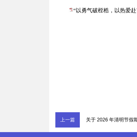
“以勇气破桎梏，以热爱赴前
上一篇