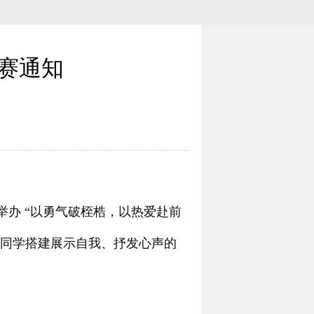
比赛通知
办 “以勇气破桎梏，以热爱赴前
大同学搭建展示自我、抒发心声的